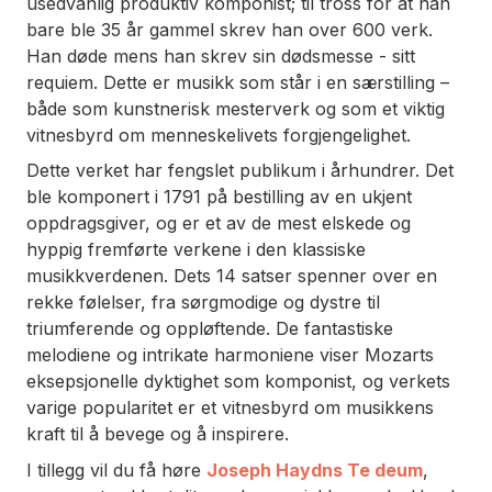
usedvanlig produktiv komponist; til tross for at han
bare ble 35 år gammel skrev han over 600 verk.
Han døde mens han skrev sin dødsmesse - sitt
requiem. Dette er musikk som står i en særstilling –
både som kunstnerisk mesterverk og som et viktig
vitnesbyrd om menneskelivets forgjengelighet.
Dette verket har fengslet publikum i århundrer. Det
ble komponert i 1791 på bestilling av en ukjent
oppdragsgiver, og er et av de mest elskede og
hyppig fremførte verkene i den klassiske
musikkverdenen. Dets 14 satser spenner over en
rekke følelser, fra sørgmodige og dystre til
triumferende og oppløftende. De fantastiske
melodiene og intrikate harmoniene viser Mozarts
eksepsjonelle dyktighet som komponist, og verkets
varige popularitet er et vitnesbyrd om musikkens
kraft til å bevege og å inspirere.
I tillegg vil du få høre
Joseph Haydns Te deum
,