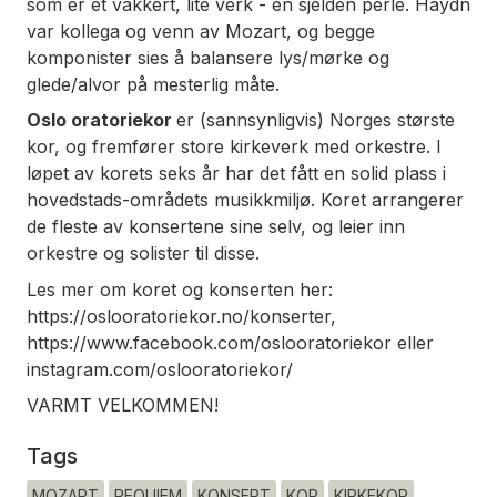
som er et vakkert, lite verk - en sjelden perle. Haydn
var kollega og venn av Mozart, og begge
komponister sies å balansere lys/mørke og
glede/alvor på mesterlig måte.
Oslo oratoriekor
er (sannsynligvis) Norges største
kor, og fremfører store kirkeverk med orkestre. I
løpet av korets seks år har det fått en solid plass i
hovedstads-områdets musikkmiljø. Koret arrangerer
de fleste av konsertene sine selv, og leier inn
orkestre og solister til disse.
Les mer om koret og konserten her:
https://oslooratoriekor.no/konserter,
https://www.facebook.com/oslooratoriekor eller
instagram.com/oslooratoriekor/
VARMT VELKOMMEN!
Tags
MOZART
REQUIEM
KONSERT
KOR
KIRKEKOR